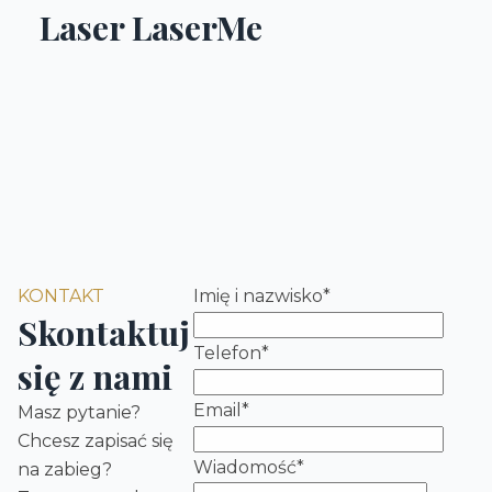
Laser LaserMe
KONTAKT
Imię i nazwisko
*
Skontaktuj
Telefon
*
się z nami
Email
*
Masz pytanie?
Chcesz zapisać się
Wiadomość
*
na zabieg?