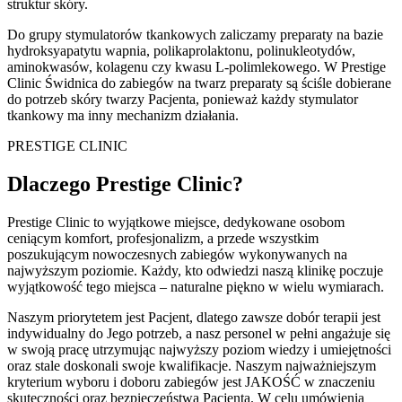
struktur skóry.
Do grupy stymulatorów tkankowych zaliczamy preparaty na bazie
hydroksyapatytu wapnia, polikaprolaktonu, polinukleotydów,
aminokwasów, kolagenu czy kwasu L-polimlekowego. W Prestige
Clinic Świdnica do zabiegów na twarz preparaty są ściśle dobierane
do potrzeb skóry twarzy Pacjenta, ponieważ każdy stymulator
tkankowy ma inny mechanizm działania.
PRESTIGE CLINIC
Dlaczego Prestige Clinic?
Prestige Clinic to wyjątkowe miejsce, dedykowane osobom
ceniącym komfort, profesjonalizm, a przede wszystkim
poszukującym nowoczesnych zabiegów wykonywanych na
najwyższym poziomie. Każdy, kto odwiedzi naszą klinikę poczuje
wyjątkowość tego miejsca – naturalne piękno w wielu wymiarach.
Naszym priorytetem jest Pacjent, dlatego zawsze dobór terapii jest
indywidualny do Jego potrzeb, a nasz personel w pełni angażuje się
w swoją pracę utrzymując najwyższy poziom wiedzy i umiejętności
oraz stale doskonali swoje kwalifikacje. Naszym najważniejszym
kryterium wyboru i doboru zabiegów jest JAKOŚĆ w znaczeniu
skuteczności oraz bezpieczeństwa Pacjenta. W celu umówienia