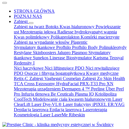
STRONA GŁÓWNA
POZNAJ NAS
Zabiegi
Zabiegi na twarz
Botoks
Kwas hialuronowy
Powiększanie
ust
Mezoterapia igłowa
Radiesse hydroksyapatyt wapnia
Kwas polimlekowy
Polikaprolakton
Komórki macierzyste
Zabiegi na wypadanie włosów
Plagentic
Stymulatory tkankowe Profhilo
Profhilo Body
Polinukleotydy
Restylane Skinboosters
Jalupro
Plasmoo
Stymulatory
tkankowe Sunekos
Linerase
Biostymulator Karisma
Teosyal
Redensity I
Nici haczykowe
Nici liftingujące PDO
Nici rewitalizujące
PDO
Osocze i fibryna bogatopłytkowa
Kwasy medyczne
Retix-C
Zabiegi Vagheggi
Cosmelan
Zabiegi Zo Skin Health
TCA Cross
Egzosomy
HydraFacial
PRX-T33
Pro XN
Mezoterapia urządzeniem Dermapen 4 ™
Peeling Über Peel
Pro
Infuzja tlenowa Be Ceuticals
Plasma IQ
Kriolipoliza
CoolTech
Modelowanie ciała kwasem hialuronowym
Laser
ClearLift
Laser Dye-VL®
Laser frakcyjny iPIXEL ER:YAG
Depilacja laserowa
Epilacja laserowa
Laseroterapia
Kosmetologia
Laser LaserMe
Ribeskin