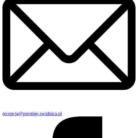
recepcja@prestige-swidnica.pl