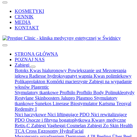
KOSMETYKI
CENNIK
MEDIA
KONTAKT
STRONA GŁÓWNA
POZNAJ NAS
Zabiegi
Botoks
Kwas hialuronowy
Powiększanie ust
Mezoterapia
igłowa
Radiesse hydroksyapatyt wapnia
Kwas polimlekowy
Polikaprolakton
Komórki macierzyste
Zabiegi na wypadanie
włosów
Plagentic
Stymulatory tkankowe Profhilo
Profhilo Body
Polinukleotydy
Restylane Skinboosters
Jalupro
Plasmoo
Stymulatory
tkankowe Sunekos
Linerase
Biostymulator Karisma
Teosyal
Redensity I
Nici haczykowe
Nici liftingujące PDO
Nici rewitalizujące
PDO
Osocze i fibryna bogatopłytkowa
Kwasy medyczne
Retix-C
Zabiegi Vagheggi
Cosmelan
Zabiegi Zo Skin Health
TCA Cross
Egzosomy
HydraFacial
Mezoterapia urządzeniem Dermapen 4 ™
Peeling Über Peel