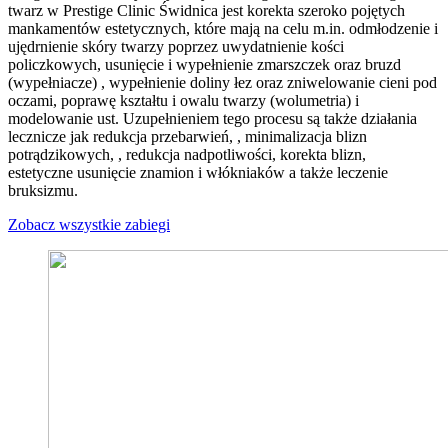
twarz w Prestige Clinic Świdnica jest korekta szeroko pojętych
mankamentów estetycznych, które mają na celu m.in. odmłodzenie i
ujędrnienie skóry twarzy poprzez uwydatnienie kości
policzkowych, usunięcie i wypełnienie zmarszczek oraz bruzd
(wypełniacze) , wypełnienie doliny łez oraz zniwelowanie cieni pod
oczami, poprawę kształtu i owalu twarzy (wolumetria) i
modelowanie ust. Uzupełnieniem tego procesu są także działania
lecznicze jak redukcja przebarwień, , minimalizacja blizn
potrądzikowych, , redukcja nadpotliwości, korekta blizn,
estetyczne usunięcie znamion i włókniaków a także leczenie
bruksizmu.
Zobacz wszystkie zabiegi