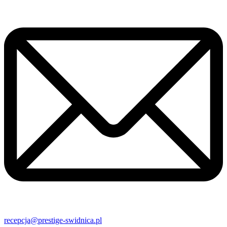
recepcja@prestige-swidnica.pl