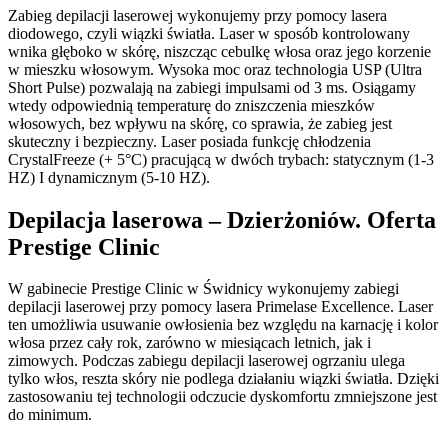
Zabieg depilacji laserowej wykonujemy przy pomocy lasera
diodowego, czyli wiązki światła. Laser w sposób kontrolowany
wnika głęboko w skórę, niszcząc cebulkę włosa oraz jego korzenie
w mieszku włosowym. Wysoka moc oraz technologia USP (Ultra
Short Pulse) pozwalają na zabiegi impulsami od 3 ms. Osiągamy
wtedy odpowiednią temperaturę do zniszczenia mieszków
włosowych, bez wpływu na skórę, co sprawia, że zabieg jest
skuteczny i bezpieczny. Laser posiada funkcję chłodzenia
CrystalFreeze (+ 5°C) pracującą w dwóch trybach: statycznym (1-3
HZ) I dynamicznym (5-10 HZ).
Depilacja laserowa – Dzierżoniów. Oferta
Prestige Clinic
W gabinecie Prestige Clinic w Świdnicy wykonujemy zabiegi
depilacji laserowej przy pomocy lasera Primelase Excellence. Laser
ten umożliwia usuwanie owłosienia bez względu na karnację i kolor
włosa przez cały rok, zarówno w miesiącach letnich, jak i
zimowych. Podczas zabiegu depilacji laserowej ogrzaniu ulega
tylko włos, reszta skóry nie podlega działaniu wiązki światła. Dzięki
zastosowaniu tej technologii odczucie dyskomfortu zmniejszone jest
do minimum.