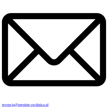
recepcja@prestige-swidnica.pl