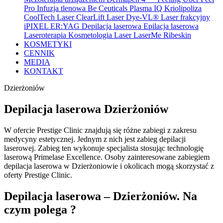
Pro
Infuzja tlenowa Be Ceuticals
Plasma IQ
Kriolipoliza
CoolTech
Laser ClearLift
Laser Dye-VL®
Laser frakcyjny
iPIXEL ER:YAG
Depilacja laserowa
Epilacja laserowa
Laseroterapia
Kosmetologia
Laser LaserMe
Ribeskin
KOSMETYKI
CENNIK
MEDIA
KONTAKT
Dzierżoniów
Depilacja laserowa Dzierżoniów
W ofercie Prestige Clinic znajdują się różne zabiegi z zakresu
medycyny estetycznej. Jednym z nich jest zabieg depilacji
laserowej. Zabieg ten wykonuje specjalista stosując technologię
laserową Primelase Excellence. Osoby zainteresowane zabiegiem
depilacja laserowa w Dzierżoniowie i okolicach mogą skorzystać z
oferty Prestige Clinic.
Depilacja laserowa – Dzierżoniów. Na
czym polega ?