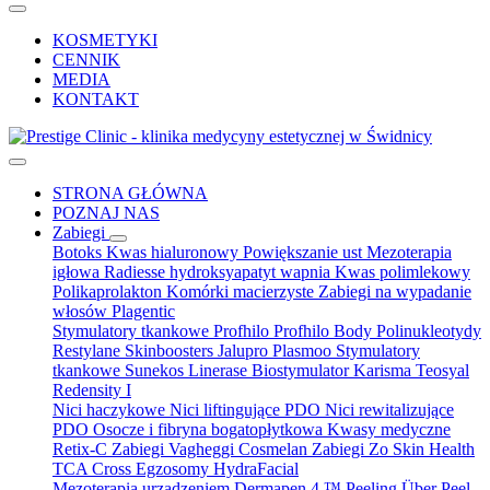
KOSMETYKI
CENNIK
MEDIA
KONTAKT
STRONA GŁÓWNA
POZNAJ NAS
Zabiegi
Botoks
Kwas hialuronowy
Powiększanie ust
Mezoterapia
igłowa
Radiesse hydroksyapatyt wapnia
Kwas polimlekowy
Polikaprolakton
Komórki macierzyste
Zabiegi na wypadanie
włosów
Plagentic
Stymulatory tkankowe Profhilo
Profhilo Body
Polinukleotydy
Restylane Skinboosters
Jalupro
Plasmoo
Stymulatory
tkankowe Sunekos
Linerase
Biostymulator Karisma
Teosyal
Redensity I
Nici haczykowe
Nici liftingujące PDO
Nici rewitalizujące
PDO
Osocze i fibryna bogatopłytkowa
Kwasy medyczne
Retix-C
Zabiegi Vagheggi
Cosmelan
Zabiegi Zo Skin Health
TCA Cross
Egzosomy
HydraFacial
Mezoterapia urządzeniem Dermapen 4 ™
Peeling Über Peel