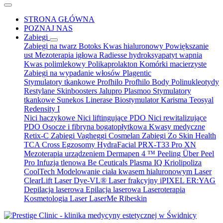
STRONA GŁÓWNA
POZNAJ NAS
Zabiegi
Zabiegi na twarz
Botoks
Kwas hialuronowy
Powiększanie
ust
Mezoterapia igłowa
Radiesse hydroksyapatyt wapnia
Kwas polimlekowy
Polikaprolakton
Komórki macierzyste
Zabiegi na wypadanie włosów
Plagentic
Stymulatory tkankowe Profhilo
Profhilo Body
Polinukleotydy
Restylane Skinboosters
Jalupro
Plasmoo
Stymulatory
tkankowe Sunekos
Linerase
Biostymulator Karisma
Teosyal
Redensity I
Nici haczykowe
Nici liftingujące PDO
Nici rewitalizujące
PDO
Osocze i fibryna bogatopłytkowa
Kwasy medyczne
Retix-C
Zabiegi Vagheggi
Cosmelan
Zabiegi Zo Skin Health
TCA Cross
Egzosomy
HydraFacial
PRX-T33
Pro XN
Mezoterapia urządzeniem Dermapen 4 ™
Peeling Über Peel
Pro
Infuzja tlenowa Be Ceuticals
Plasma IQ
Kriolipoliza
CoolTech
Modelowanie ciała kwasem hialuronowym
Laser
ClearLift
Laser Dye-VL®
Laser frakcyjny iPIXEL ER:YAG
Depilacja laserowa
Epilacja laserowa
Laseroterapia
Kosmetologia
Laser LaserMe
Ribeskin