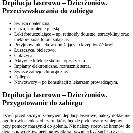
Depilacja laserowa – Dzierżoniów.
Przeciwwskazania do zabiegu
Świeża opalenizna.
Ciąża, karmienie piersią.
Leki fotouczulające – np. retinoidy doustne, tetracykliny oraz
niektóre zioła fotouczulające.
Przyjmowanie leków obniżających krzepliwość krwi.
Łuszczyca, bielactwo.
Cukrzyca.
Aktywne infekcje skórne, opryszczka.
Implanty elektroniczne, rozrusznik serca.
Świeże zabiegi chirurgiczne.
Epilepsja.
Nowotwory – po konsultacji z lekarzem prowadzącym.
Depilacja laserowa – Dzierżoniów.
Przygotowanie do zabiegu
Dzień przed każdym zabiegiem depilacji laserowej należy dokładnie
ogolić owłosienie z obszaru, który będzie poddawany zabiegowi
przy pomocy maszynki do golenia. Nie należy stosować kremów do
depilacji, wosków, peelingów. Skóra powinna być sucha, czysta,