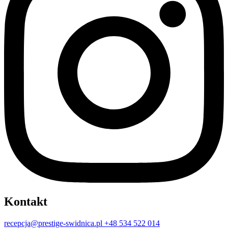
Kontakt
recepcja@prestige-swidnica.pl
+48 534 522 014