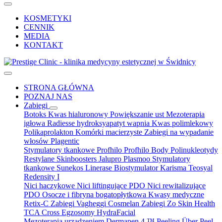
KOSMETYKI
CENNIK
MEDIA
KONTAKT
STRONA GŁÓWNA
POZNAJ NAS
Zabiegi
Botoks
Kwas hialuronowy
Powiększanie ust
Mezoterapia
igłowa
Radiesse hydroksyapatyt wapnia
Kwas polimlekowy
Polikaprolakton
Komórki macierzyste
Zabiegi na wypadanie
włosów
Plagentic
Stymulatory tkankowe Profhilo
Profhilo Body
Polinukleotydy
Restylane Skinboosters
Jalupro
Plasmoo
Stymulatory
tkankowe Sunekos
Linerase
Biostymulator Karisma
Teosyal
Redensity I
Nici haczykowe
Nici liftingujące PDO
Nici rewitalizujące
PDO
Osocze i fibryna bogatopłytkowa
Kwasy medyczne
Retix-C
Zabiegi Vagheggi
Cosmelan
Zabiegi Zo Skin Health
TCA Cross
Egzosomy
HydraFacial
Mezoterapia urządzeniem Dermapen 4 ™
Peeling Über Peel