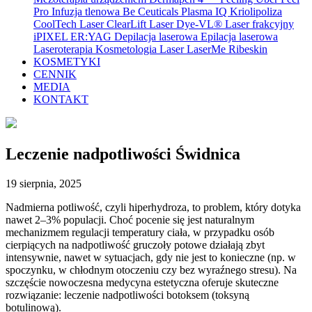
Pro
Infuzja tlenowa Be Ceuticals
Plasma IQ
Kriolipoliza
CoolTech
Laser ClearLift
Laser Dye-VL®
Laser frakcyjny
iPIXEL ER:YAG
Depilacja laserowa
Epilacja laserowa
Laseroterapia
Kosmetologia
Laser LaserMe
Ribeskin
KOSMETYKI
CENNIK
MEDIA
KONTAKT
Leczenie nadpotliwości Świdnica
19 sierpnia, 2025
Nadmierna potliwość, czyli hiperhydroza, to problem, który dotyka
nawet 2–3% populacji. Choć pocenie się jest naturalnym
mechanizmem regulacji temperatury ciała, w przypadku osób
cierpiących na nadpotliwość gruczoły potowe działają zbyt
intensywnie, nawet w sytuacjach, gdy nie jest to konieczne (np. w
spoczynku, w chłodnym otoczeniu czy bez wyraźnego stresu). Na
szczęście nowoczesna medycyna estetyczna oferuje skuteczne
rozwiązanie: leczenie nadpotliwości botoksem (toksyną
botulinową).