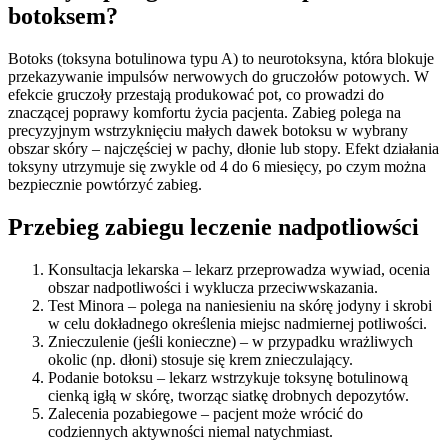
botoksem?
Botoks (toksyna botulinowa typu A) to neurotoksyna, która blokuje
przekazywanie impulsów nerwowych do gruczołów potowych. W
efekcie gruczoły przestają produkować pot, co prowadzi do
znaczącej poprawy komfortu życia pacjenta. Zabieg polega na
precyzyjnym wstrzyknięciu małych dawek botoksu w wybrany
obszar skóry – najczęściej w pachy, dłonie lub stopy. Efekt działania
toksyny utrzymuje się zwykle od 4 do 6 miesięcy, po czym można
bezpiecznie powtórzyć zabieg.
Przebieg zabiegu leczenie nadpotliowści
Konsultacja lekarska – lekarz przeprowadza wywiad, ocenia
obszar nadpotliwości i wyklucza przeciwwskazania.
Test Minora – polega na naniesieniu na skórę jodyny i skrobi
w celu dokładnego określenia miejsc nadmiernej potliwości.
Znieczulenie (jeśli konieczne) – w przypadku wrażliwych
okolic (np. dłoni) stosuje się krem znieczulający.
Podanie botoksu – lekarz wstrzykuje toksynę botulinową
cienką igłą w skórę, tworząc siatkę drobnych depozytów.
Zalecenia pozabiegowe – pacjent może wrócić do
codziennych aktywności niemal natychmiast.