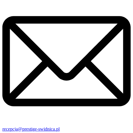
recepcja@prestige-swidnica.pl