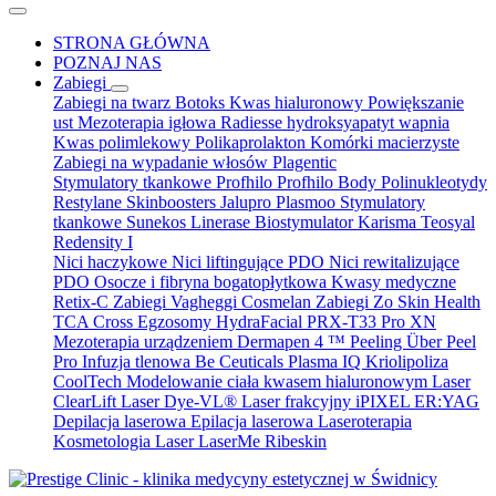
STRONA GŁÓWNA
POZNAJ NAS
Zabiegi
Zabiegi na twarz
Botoks
Kwas hialuronowy
Powiększanie
ust
Mezoterapia igłowa
Radiesse hydroksyapatyt wapnia
Kwas polimlekowy
Polikaprolakton
Komórki macierzyste
Zabiegi na wypadanie włosów
Plagentic
Stymulatory tkankowe Profhilo
Profhilo Body
Polinukleotydy
Restylane Skinboosters
Jalupro
Plasmoo
Stymulatory
tkankowe Sunekos
Linerase
Biostymulator Karisma
Teosyal
Redensity I
Nici haczykowe
Nici liftingujące PDO
Nici rewitalizujące
PDO
Osocze i fibryna bogatopłytkowa
Kwasy medyczne
Retix-C
Zabiegi Vagheggi
Cosmelan
Zabiegi Zo Skin Health
TCA Cross
Egzosomy
HydraFacial
PRX-T33
Pro XN
Mezoterapia urządzeniem Dermapen 4 ™
Peeling Über Peel
Pro
Infuzja tlenowa Be Ceuticals
Plasma IQ
Kriolipoliza
CoolTech
Modelowanie ciała kwasem hialuronowym
Laser
ClearLift
Laser Dye-VL®
Laser frakcyjny iPIXEL ER:YAG
Depilacja laserowa
Epilacja laserowa
Laseroterapia
Kosmetologia
Laser LaserMe
Ribeskin